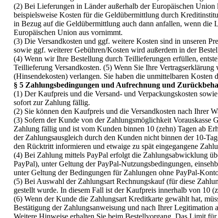
(2) Bei Lieferungen in Länder außerhalb der Europäischen Union
beispielsweise Kosten für die Geldübermittlung durch Kreditinsti
in Bezug auf die Geldübermittlung auch dann anfallen, wenn die 
Europäischen Union aus vornimmt.
(3) Die Versandkosten und ggf. weitere Kosten sind in unseren P
sowie ggf. weiterer Gebühren/Kosten wird außerdem in der Bestel
(4) Wenn wir Ihre Bestellung durch Teillieferungen erfüllen, entst
Teillieferung Versandkosten. (5) Wenn Sie Ihre Vertragserklärung
(Hinsendekosten) verlangen. Sie haben die unmittelbaren Kosten 
§ 5 Zahlungsbedingungen und Aufrechnung und Zurückbeha
(1) Der Kaufpreis und die Versand- und Verpackungskosten sowie 
sofort zur Zahlung fällig
.
(2) Sie können den Kaufpreis und die Versandkosten nach Ihrer 
(3) Sofern der Kunde von der Zahlungsmöglichkeit Vorauskasse 
Zahlung fällig und ist vom Kunden binnen 10 (zehn) Tagen ab E
der Zahlungsausgleich durch den Kunden nicht binnen der 10-Ta
den Rücktritt informieren und etwaige zu spät eingegangene Zahlu
(4) Bei Zahlung mittels PayPal erfolgt die Zahlungsabwicklung üb
PayPal), unter Geltung der PayPal-Nutzungsbedingungen, einsehba
unter Geltung der Bedingungen für Zahlungen ohne PayPal-Konto
(5) Bei Auswahl der Zahlungsart Rechnungskauf (für diese Zahlun
gestellt wurde. In diesem Fall ist der Kaufpreis innerhalb von 10
(6) Wenn der Kunde die Zahlungsart Kreditkarte gewählt hat, müss
Bestätigung der Zahlungsanweisung und nach Ihrer Legitimation a
Weitere Hinweise erhalten Sie beim Bestellvorgang. Das Limit für d