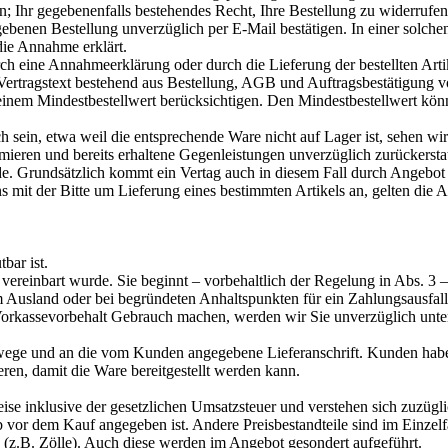
Ihr gegebenenfalls bestehendes Recht, Ihre Bestellung zu widerrufen, 
enen Bestellung unverzüglich per E-Mail bestätigen. In einer solchen
die Annahme erklärt.
ch eine Annahmeerklärung oder durch die Lieferung der bestellten Arti
 Vertragstext bestehend aus Bestellung, AGB und Auftragsbestätigung 
inem Mindestbestellwert berücksichtigen. Den Mindestbestellwert könn
ich sein, etwa weil die entsprechende Ware nicht auf Lager ist, sehen 
mieren und bereits erhaltene Gegenleistungen unverzüglich zurückersta
de. Grundsätzlich kommt ein Vertag auch in diesem Fall durch Angebot
 mit der Bitte um Lieferung eines bestimmten Artikels an, gelten die 
bar ist.
s vereinbart wurde. Sie beginnt – vorbehaltlich der Regelung in Abs. 3 –
Ausland oder bei begründeten Anhaltspunkten für ein Zahlungsausfallris
Vorkassevorbehalt Gebrauch machen, werden wir Sie unverzüglich unterri
wege und an die vom Kunden angegebene Lieferanschrift. Kunden habe
, damit die Ware bereitgestellt werden kann.
ise inklusive der gesetzlichen Umsatzsteuer und verstehen sich zuzügl
or dem Kauf angegeben ist. Andere Preisbestandteile sind im Einzelfa
 (z.B. Zölle). Auch diese werden im Angebot gesondert aufgeführt.