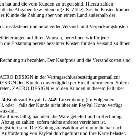
n hat und die vom Kunden zu tragen sind. Hierzu zählen
chtliche Abgaben bzw. Steuern (z.B. Zölle). Solche Kosten können
, der Kunde die Zahlung aber von einem Land außerhalb der
ch Umsatzsteuer und anfallender Versand- und Verpackungskosten
Teillieferungen auf Ihren Wunsch, berechnen wir für jede
 die Erstattung bereits bezahlter Kosten für den Versand zu Ihnen
 Rechnung zu bezahlen. Der Kaufpreis und die Versandkosten sind
 ZAERO DESIGN in der Vertragsschlussbestätigungsemail zur
 DESIGN den Kunden unverzüglich per Email informieren. Sofern
zutreten. ZAERO DESIGN wird den Kunden in diesem Fall über
, 22-24 Boulevard Royal, L-2449 Luxembourg (im Folgenden:
 oder – falls der Kunde nicht über ein PayPal-Konto verfügt –
ax-full.
Kaufpreis fällig, nachdem die Ware geliefert und in Rechnung
bzug zu zahlen, sofern nichts anderes vereinbart ist.
gistriert sein. Die Zahlungstransaktion wird unmittelbar nach
Aufforderung von PayPal durchgeführt und Ihre Karte belastet.