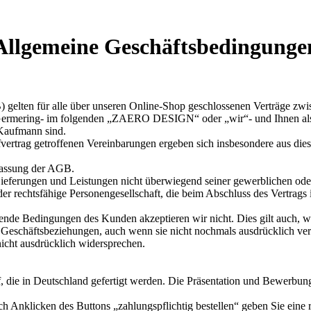
Allgemeine Geschäftsbedingunge
) gelten für alle über unseren Online-Shop geschlossenen Verträge
0 Germering- im folgenden „ZAERO DESIGN“ oder „wir“- und Ihnen a
 Kaufmann sind.
trag getroffenen Vereinbarungen ergeben sich insbesondere aus diese
 Fassung der AGB.
Lieferungen und Leistungen nicht überwiegend seiner gewerblichen oder
der rechtsfähige Personengesellschaft, die beim Abschluss des Vertrags
ende Bedingungen des Kunden akzeptieren wir nicht. Dies gilt auch, w
n Geschäftsbeziehungen, auch wenn sie nicht nochmals ausdrücklich 
nicht ausdrücklich widersprechen.
 in Deutschland gefertigt werden. Die Präsentation und Bewerbung v
Anklicken des Buttons „zahlungspflichtig bestellen“ geben Sie eine rec