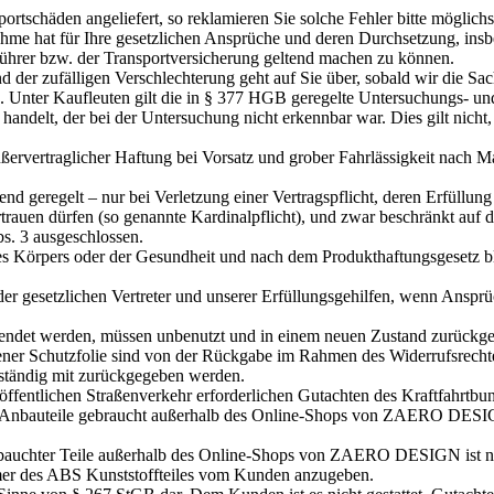
ortschäden angeliefert, so reklamieren Sie solche Fehler bitte möglich
me hat für Ihre gesetzlichen Ansprüche und deren Durchsetzung, insb
ührer bzw. der Transportversicherung geltend machen zu können.
d der zufälligen Verschlechterung geht auf Sie über, sobald wir die S
 Unter Kaufleuten gilt die in § 377 HGB geregelte Untersuchungs- und R
handelt, der bei der Untersuchung nicht erkennbar war. Dies gilt nicht,
 außervertraglicher Haftung bei Vorsatz und grober Fahrlässigkeit nac
chend geregelt – nur bei Verletzung einer Vertragspflicht, deren Erfüll
trauen dürfen (so genannte Kardinalpflicht), und zwar beschränkt auf d
bs. 3 ausgeschlossen.
des Körpers oder der Gesundheit und nach dem Produkthaftungsgesetz 
er gesetzlichen Vertreter und unserer Erfüllungsgehilfen, wenn Anspr
endet werden, müssen unbenutzt und in einem neuen Zustand zurückgese
ner Schutzfolie sind von der Rückgabe im Rahmen des Widerrufsrecht
lständig mit zurückgegeben werden.
fentlichen Straßenverkehr erforderlichen Gutachten des Kraftfahrtbun
e Anbauteile gebraucht außerhalb des Online-Shops von ZAERO DESIG
ebauchter Teile außerhalb des Online-Shops von ZAERO DESIGN ist nur
mmer des ABS Kunststoffteiles vom Kunden anzugeben.