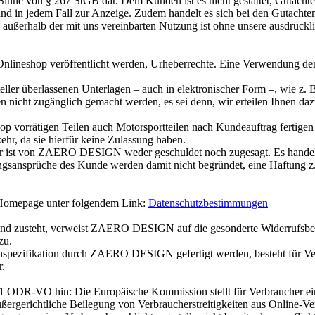
inne von § 267 StGB dar. Dem Kunden ist es nicht gestattet, Gutachten 
 und in jedem Fall zur Anzeige. Zudem handelt es sich bei den Gutacht
ßerhalb der mit uns vereinbarten Nutzung ist ohne unsere ausdrücklic
 Onlineshop veröffentlicht werden, Urheberrechte. Eine Verwendung der 
ller überlassenen Unterlagen – auch in elektronischer Form –, wie z. 
n nicht zugänglich gemacht werden, es sei denn, wir erteilen Ihnen daz
rätigen Teilen auch Motorsportteilen nach Kundeauftrag fertigen la
ehr, da sie hierfür keine Zulassung haben.
kehr ist von ZAERO DESIGN weder geschuldet noch zugesagt. Es handelt
ungsansprüche des Kunde werden damit nicht begründet, eine Haftung
 Homepage unter folgendem Link:
Datenschutzbestimmungen
 sind zusteht, verweist ZAERO DESIGN auf die gesonderte Widerrufsbe
zu.
spezifikation durch ZAERO DESIGN gefertigt werden, besteht für Ver
r.
 1 ODR-VO hin: Die Europäische Kommission stellt für Verbraucher eine 
ßergerichtliche Beilegung von Verbraucherstreitigkeiten aus Online-Ver