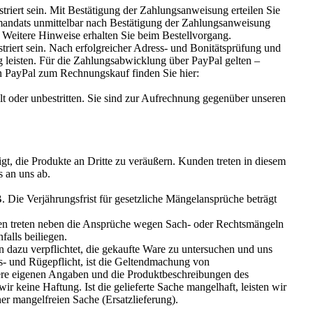
riert sein. Mit Bestätigung der Zahlungsanweisung erteilen Sie
tmandats unmittelbar nach Bestätigung der Zahlungsanweisung
. Weitere Hinweise erhalten Sie beim Bestellvorgang.
riert sein. Nach erfolgreicher Adress- und Bonitätsprüfung und
 leisten. Für die Zahlungsabwicklung über PayPal gelten –
 PayPal zum Rechnungskauf finden Sie hier:
llt oder unbestritten. Sie sind zur Aufrechnung gegenüber unseren
, die Produkte an Dritte zu veräußern. Kunden treten in diesem
s an uns ab.
B. Die Verjährungsfrist für gesetzliche Mängelansprüche beträgt
tien treten neben die Ansprüche wegen Sach- oder Rechtsmängeln
alls beiliegen.
nn dazu verpflichtet, die gekaufte Ware zu untersuchen und uns
gs- und Rügepflicht, ist die Geltendmachung von
ere eigenen Angaben und die Produktbeschreibungen des
r keine Haftung. Ist die gelieferte Sache mangelhaft, leisten wir
 mangelfreien Sache (Ersatzlieferung).