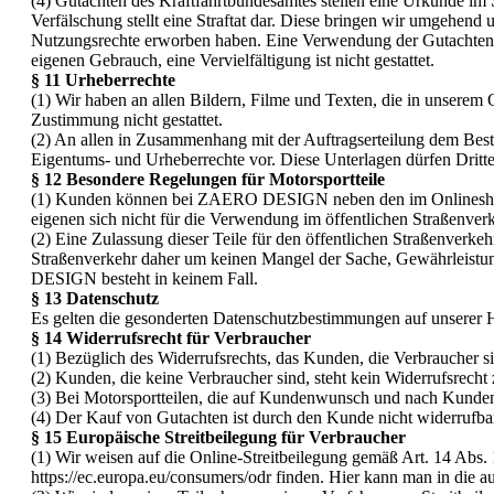
(
4) Gutachten des Kraftfahrtbundesamtes stellen eine Urkunde im S
Verfälschung stellt eine Straftat dar. Diese bringen wir umgehend
Nutzungsrechte erworben haben. Eine Verwendung der Gutachten au
eigenen Gebrauch, eine Vervielfältigung ist nicht gestattet.
§ 11 Urheberrechte
(1) Wir haben an allen Bildern, Filme und Texten, die in unserem
Zustimmung nicht gestattet.
(2) An allen in Zusammenhang mit der Auftragserteilung dem Beste
Eigentums- und Urheberrechte vor. Diese Unterlagen dürfen Dritte
§ 12 Besondere Regelungen für Motorsportteile
(1) Kunden können bei ZAERO DESIGN neben den im Onlineshop vor
eigenen sich nicht für die Verwendung im öffentlichen Straßenverk
(2) Eine Zulassung dieser Teile für den öffentlichen Straßenver
Straßenverkehr daher um keinen Mangel der Sache, Gewährleist
DESIGN besteht in keinem Fall.
§ 13 Datenschutz
Es gelten die gesonderten Datenschutzbestimmungen auf unserer
§ 14 Widerrufsrecht für Verbraucher
(1) Bezüglich des Widerrufsrechts, das Kunden, die Verbraucher
(2) Kunden, die keine Verbraucher sind, steht kein Widerrufsrecht 
(3) Bei Motorsportteilen, die auf Kundenwunsch und nach Kunden
(4) Der Kauf von Gutachten ist durch den Kunde nicht widerrufba
§ 15 Europäische Streitbeilegung für Verbraucher
(1) Wir weisen auf die Online-Streitbeilegung gemäß Art. 14 Abs.
https://ec.europa.eu/consumers/odr finden. Hier kann man in die au