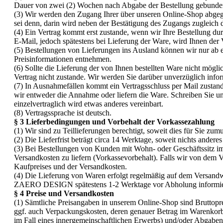
Dauer von zwei (2) Wochen nach Abgabe der Bestellung gebunden; 
(3) Wir werden den Zugang Ihrer über unseren Online-Shop abgegeb
sei denn, darin wird neben der Bestätigung des Zugangs zugleich 
(4) Ein Vertrag kommt erst zustande, wenn wir Ihre Bestellung dur
E-Mail, jedoch spätestens bei Lieferung der Ware, wird Ihnen der
(5) Bestellungen von Lieferungen ins Ausland können wir nur ab e
Preisinformationen entnehmen.
(6) Sollte die Lieferung der von Ihnen bestellten Ware nicht mögl
Vertrag nicht zustande. Wir werden Sie darüber unverzüglich infor
(7) In Ausnahmefällen kommt ein Vertragsschluss per Mail zustan
wir entweder die Annahme oder liefern die Ware. Schreiben Sie uns
einzelvertraglich wird etwas anderes vereinbart.
(8) Vertragssprache ist deutsch.
§ 3 Lieferbedingungen und Vorbehalt der Vorkassezahlung
(1) Wir sind zu Teillieferungen berechtigt, soweit dies für Sie zumut
(2) Die Lieferfrist beträgt circa 14 Werktage, soweit nichts andere
(3) Bei Bestellungen von Kunden mit Wohn- oder Geschäftssitz im 
Versandkosten zu liefern (Vorkassevorbehalt). Falls wir von dem 
Kaufpreises und der Versandkosten.
(4) Die Lieferung von Waren erfolgt regelmäßig auf dem Versand
ZAERO DESIGN spätestens 1-2 Werktage vor Abholung informieren
§ 4 Preise und Versandkosten
(1) Sämtliche Preisangaben in unserem Online-Shop sind Bruttopre
ggf. auch Verpackungskosten, deren genauer Betrag im Warenkorb v
im Fall eines innergemeinschaftlichen Erwerbs) und/oder Abgaben