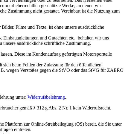
zu vervielfältigen oder zu bearbeiten. Das Herstellen einer
en um urheberrechtlich geschützte Werke, an denen wir
he Zustimmung nicht gestattet. Vereinbart ist die Nutzung zum
Bilder, Filme und Texte, ist ohne unsere ausdrückliche
B. Einbauanleitungen und Gutachten etc., behalten wir uns
u unsere ausdrückliche schriftliche Zustimmung.
ssen. Diese im Kundenauftrag gefertigten Motorsportteile
 sich beim Fehlen der Zulassung für den öffentlichen
 z.B. wegen Verstoßes gegen die StVO oder das StVG für ZAERO
lehrung unter:
Widerrufsbelehrung
.
braucher gemäß § 312 g Abs. 2 Nr. 1 kein Widerrufsrecht.
Plattform zur Online-Streitbeilegung (OS) bereit, die Sie unter
trägen eintreten.