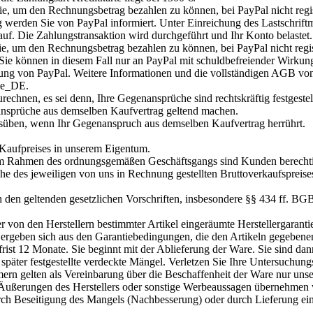
ie, um den Rechnungsbetrag bezahlen zu können, bei PayPal nicht regist
 werden Sie von PayPal informiert. Unter Einreichung des Lastschrif
auf. Die Zahlungstransaktion wird durchgeführt und Ihr Konto belastet
, um den Rechnungsbetrag bezahlen zu können, bei PayPal nicht regist
Sie können in diesem Fall nur an PayPal mit schuldbefreiender Wirkung
ng von PayPal. Weitere Informationen und die vollständigen AGB von
de_DE.
rechnen, es sei denn, Ihre Gegenansprüche sind rechtskräftig festgeste
nsprüche aus demselben Kaufvertrag geltend machen.
usüben, wenn Ihr Gegenanspruch aus demselben Kaufvertrag herrührt.
s Kaufpreises in unserem Eigentum.
Im Rahmen des ordnungsgemäßen Geschäftsgangs sind Kunden berechtigt
he des jeweiligen von uns in Rechnung gestellten Bruttoverkaufspreise
ch den geltenden gesetzlichen Vorschriften, insbesondere §§ 434 ff. BG
er von den Herstellern bestimmter Artikel eingeräumte Herstellergaran
ergeben sich aus den Garantiebedingungen, die den Artikeln gegebenenf
frist 12 Monate. Sie beginnt mit der Ablieferung der Ware. Sie sind da
 später festgestellte verdeckte Mängel. Verletzen Sie Ihre Untersuchun
n gelten als Vereinbarung über die Beschaffenheit der Ware nur uns
e Äußerungen des Herstellers oder sonstige Werbeaussagen übernehmen wi
 Beseitigung des Mangels (Nachbesserung) oder durch Lieferung einer