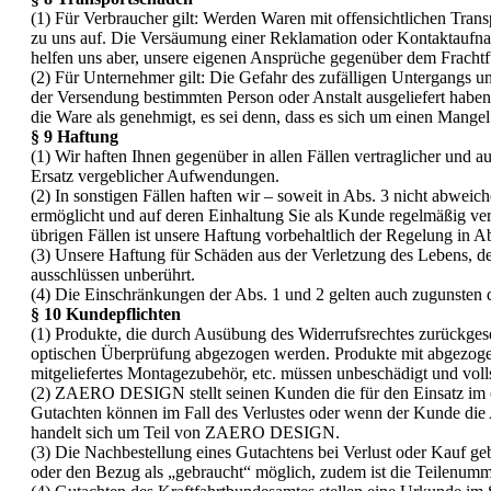
(1) Für Verbraucher gilt: Werden Waren mit offensichtlichen Transp
zu uns auf. Die Versäumung einer Reklamation oder Kontaktaufnah
helfen uns aber, unsere eigenen Ansprüche gegenüber dem Frachtf
(2) Für Unternehmer gilt: Die Gefahr des zufälligen Untergangs un
der Versendung bestimmten Person oder Anstalt ausgeliefert haben.
die Ware als genehmigt, es sei denn, dass es sich um einen Mangel 
§ 9 Haftung
(1) Wir haften Ihnen gegenüber in allen Fällen vertraglicher und
Ersatz vergeblicher Aufwendungen.
(2) In sonstigen Fällen haften wir – soweit in Abs. 3 nicht abwei
ermöglicht und auf deren Einhaltung Sie als Kunde regelmäßig ver
übrigen Fällen ist unsere Haftung vorbehaltlich der Regelung in A
(3) Unsere Haftung für Schäden aus der Verletzung des Lebens, 
ausschlüssen unberührt.
(4) Die Einschränkungen der Abs. 1 und 2 gelten auch zugunsten d
§ 10 Kundepflichten
(1) Produkte, die durch Ausübung des Widerrufsrechtes zurückges
optischen Überprüfung abgezogen werden. Produkte mit abgezoge
mitgeliefertes Montagezubehör, etc. müssen unbeschädigt und vol
(2) ZAERO DESIGN stellt seinen Kunden die für den Einsatz im öf
Gutachten können im Fall des Verlustes oder wenn der Kunde di
handelt sich um Teil von ZAERO DESIGN.
(3) Die Nachbestellung eines Gutachtens bei Verlust oder Kauf g
oder den Bezug als „gebraucht“ möglich, zudem ist die Teilenu