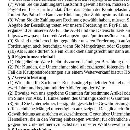
(7) Wenn Sie die Zahlungsart Lastschrift gewählt haben, müssen S
PayPal ein Lastschriftmandat. Über das Datum der Kontobelastung
fordert PayPal seine Bank zur Einleitung der Zahlungstransaktion 
(8) Wenn Sie die Zahlungsart Rechnung gewählt haben, müssen Sie
Abgabe der Bestellung treten wir unsere Forderung an PayPal ab. 
ergänzend zu unseren AGB – die AGB und die Datenschutzerkläru
https://www.paypal.com/de/webapps/mpp/ua/pui-terms?locale.x=
(9) Sie sind nicht berechtigt, gegenüber unseren Forderungen aufzu
Forderungen auch berechtigt, wenn Sie Mängelrügen oder Gegena
(10) Als Kunde dürfen Sie ein Zurückbehaltungsrecht nur dann a
§ 6 Eigentumsvorbehalt
(1) Die gelieferte Ware bleibt bis zur vollständigen Bezahlung de
(2) Für Kunden, die Unternehmer sind gilt ergänzend folgendes: 
Fall die Kaufpreisforderungen aus einem Weiterverkauf bis zur Hö
§ 7 Gewährleistung
(1) Wir haften für Sach- oder Rechtsmängel gelieferter Artikel na
zwei Jahre und beginnt mit der Ablieferung der Ware.
(2) Etwaige von uns gegebene Garantien für bestimmte Artikel od
im Sinne von Abs. 1. Einzelheiten des Umfangs solcher Garantien 
(3) Sind Sie Unternehmer, beträgt die gesetzliche Gewährleistungs
offensichtliche Mängel unverzüglich anzuzeigen. Das gilt auch für
Gewährleitungsansprüchen ausgeschlossen. Gegenüber Unternehmer
Herstellers, die in den Vertrag einbezogen wurden; für öffentlich
gegenüber Unternehmern zunächst nach unserer Wahl Gewähr durch
§ 8 Transportschäden