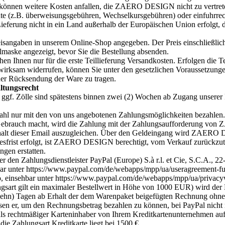
 können weitere Kosten anfallen, die ZAERO DESIGN nicht zu vertrete
tute (z.B. überweisungsgebühren, Wechselkursgebühren) oder einfuhrre
Lieferung nicht in ein Land außerhalb der Europäischen Union erfolgt
reisangaben in unserem Online-Shop angegeben. Der Preis einschließli
lmaske angezeigt, bevor Sie die Bestellung absenden.
ehen Ihnen nur für die erste Teillieferung Versandkosten. Erfolgen die 
 wirksam widerrufen, können Sie unter den gesetzlichen Voraussetzungen
der Rücksendung der Ware zu tragen.
ltungsrecht
ggf. Zölle sind spätestens binnen zwei (2) Wochen ab Zugang unserer
Wahl nur mit den von uns angebotenen Zahlungsmöglichkeiten bezahlen.
Gebrauch macht, wird die Zahlung mit der Zahlungsaufforderung von
rhalt dieser Email auszugleichen. Über den Geldeingang wird ZAERO
gesfrist erfolgt, ist ZAERO DESIGN berechtigt, vom Verkauf zurück
ngen erstatten.
er den Zahlungsdienstleister PayPal (Europe) S.à r.l. et Cie, S.C.A.
r unter https://www.paypal.com/de/webapps/mpp/ua/useragreement-full,
, einsehbar unter https://www.paypal.com/de/webapps/mpp/ua/privacyw
gsart gilt ein maximaler Bestellwert in Höhe von 1000 EUR) wird der 
 (zehn) Tagen ab Erhalt der dem Warenpaket beigefügten Rechnung ohne A
en er, um den Rechnungsbetrag bezahlen zu können, bei PayPal nicht re
ls rechtmäßiger Karteninhaber von Ihrem Kreditkartenunternehmen auf 
ie Zahlungsart Kreditkarte liegt bei 1500 €.