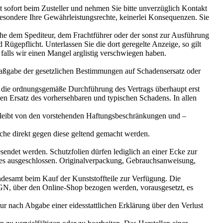
st sofort beim Zusteller und nehmen Sie bitte unverzüglich Kontakt
esondere Ihre Gewährleistungsrechte, keinerlei Konsequenzen. Sie
ache dem Spediteur, dem Frachtführer oder der sonst zur Ausführung
ügepflicht. Unterlassen Sie die dort geregelte Anzeige, so gilt
 falls wir einen Mangel arglistig verschwiegen haben.
h Maßgabe der gesetzlichen Bestimmungen auf Schadensersatz oder
ung die ordnungsgemäße Durchführung des Vertrags überhaupt erst
en Ersatz des vorhersehbaren und typischen Schadens. In allen
bleibt von den vorstehenden Haftungsbeschränkungen und –
üche direkt gegen diese geltend gemacht werden.
ndet werden. Schutzfolien dürfen lediglich an einer Ecke zur
es ausgeschlossen. Originalverpackung, Gebrauchsanweisung,
desamt beim Kauf der Kunststoffteile zur Verfügung. Die
N, über den Online-Shop bezogen werden, vorausgesetzt, es
 nach Abgabe einer eidesstattlichen Erklärung über den Verlust