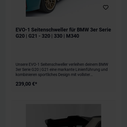
EVO-1 Seitenschweller für BMW 3er Serie
G20 | G21 - 320 | 330 | M340
Unsere EVO-1 Seitenschweller verleihen deinem BMW
3er Serie G20 | G21 eine markante Linienführung und
kombinieren sportliches Design mit vollster
Alltagstauglichkeit. Dank ihrer exakten
239,00 €*
Passgenauigkeit fügen sie sich nahtlos in die
Karosserie ein und sorgen für einen dynamischen,
maßgeschneiderten Look. Die ideale Lösung, um dein
Fahrzeug optisch aufzuwerten und einen individuellen
Style zu kreieren.Unsere Seitenschweller werden nach
OEM-Standards entwickelt und in Deutschland
gefertigt – für höchste Materialqualität, präzise
Verarbeitung und maximale Passgenauigkeit. Material
& Montage - Plug & Play! Hergestellt aus