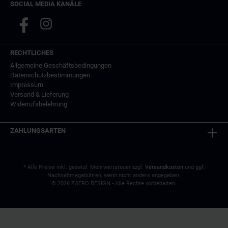
SOCIAL MEDIA KANÄLE
handelt sich um kein original BMW Produkt. Unsere
Firma steht in keinerlei wirtschaftlicher Verbindung mit
der Bayerischen Motoren Werke AG (BMW AG) oder
der BMW M GmbH.
RECHTLICHES
Allgemeine Geschäftsbedingungen
Datenschutzbestimmungen
Impressum
Versand & Lieferung
Widerrufsbelehrung
ZAHLUNGSARTEN
* Alle Preise inkl. gesetzl. Mehrwertsteuer zzgl.
Versandkosten
und ggf.
Nachnahmegebühren, wenn nicht anders angegeben.
© 2026 ZAERO DESIGN - Alle Rechte vorbehalten.