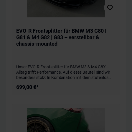
EVO-R Frontsplitter für BMW M3 G80 |
G81 & M4 G82 | G83 – verstellbar &
chassis-mounted
Unser EVO-R Frontsplitter für BMW M3 & M4 G8X –
Alltag trifft Performance. Auf dieses Bauteil sind wir
besonders stolz: In Kombination mit dem stufenlos
verstellbaren Splitter vereint unser EVO-R Frontspoiler
699,00 €*
kompromisslose Performance mit echter
Alltagstauglichkeit – entwickelt für volle
Straßenzulassung mit TÜV-Konformität und maximale
Performance auf der Rennstrecke. Der verstellbare
Splitter ist nicht nur optisch ein Highlight – wir
verwenden ein eigens entwickeltes OEM-Material mit
spezieller Oberfläche, das exklusiv für dieses Bauteil
zum Einsatz kommt. Extrem robust, präzise
verarbeitet und für höchste Ansprüche gefertigt –