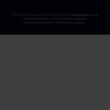
* Alle Preise inkl. gesetzl. Mehrwertsteuer zzgl.
Versandkosten
und ggf.
Nachnahmegebühren, wenn nicht anders angegeben.
© 2026 ZAERO DESIGN - Alle Rechte vorbehalten.