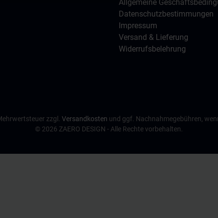
Allgemeine Geschäftsbedin
ma steht in keinerlei
wirtschaftlicher Verbindung mi
licher Verbindung mit der
Volkswagen AG.
Datenschutzbestimmungen
en AG.
Impressum
Versand & Lieferung
Widerrufsbelehrung
. Mehrwertsteuer zzgl.
Versandkosten
und ggf. Nachnahmegebühren, wenn
© 2026 ZAERO DESIGN - Alle Rechte vorbehalten.