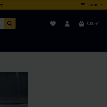
ny
Deutsch
0,00 €*