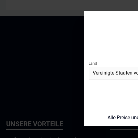
Montage? 
genau das 
Plug & Pla
Heckspoile
das mitgel
montieren.
Konstrukt
Genauigkei
perfekte 
Abonniere
erhältst du
werden stet
Einbauanleitung. Gu
Lieferumfa
Land
Betriebser
du dein Fa
Straßenve
welche Mod
Ich habe d
kompatibel
ihnen einv
für alle VW
Facelift)a
/ GTE / R /
VW Golf 8 
Alle Preise u
original v
UNSERE VORTEILE
SOCIAL 
folgende H
Clubsport & R He
um kein or