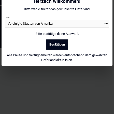
Herzlich willkommen!
Bitte wähle zuerst das gewünschte Lieferland.
ZAHLUNGSARTEN
Land
* Alle Preise inkl. gesetzl. Mehrwertsteuer zzgl.
Versandkosten
und
ggf. Nachnahmegebühren, wenn nicht anders angegeben.
Bitte bestätige deine Auswahl.
© 2026 ZAERO DESIGN - Alle Rechte vorbehalten.
Bestätigen
Alle Preise und Verfügbarkeiten werden entsprechend dem gewählten
Lieferland aktualisiert.