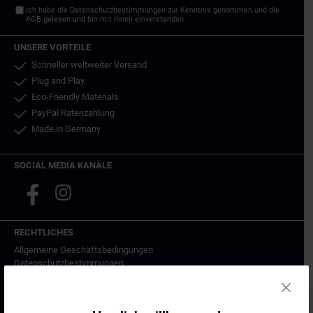
Ich habe die
Datenschutzbestimmungen
zur Kenntnis genommen und die
AGB
gelesen und bin mit ihnen einverstanden.
UNSERE VORTEILE
Schneller weltweiter Versand
Plug and Play
Eco-Friendly Materials
PayPal Ratenzahlung
Made in Germany
SOCIAL MEDIA KANÄLE
RECHTLICHES
Allgemeine Geschäftsbedingungen
Datenschutzbestimmungen
Impressum
Versand & Lieferung
Widerrufsbelehrung